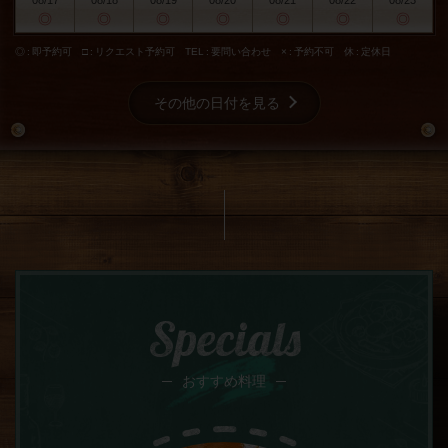
08/17
08/18
08/19
08/20
08/21
08/22
08/23
◎
◎
◎
◎
◎
◎
◎
◎
即予約可
□
リクエスト予約可
TEL
要問い合わせ
×
予約不可
休
定休日
その他の日付を見る
Specials
おすすめ料理