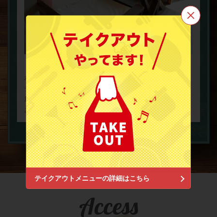
この店舗情報をシェアする
The3rd.Kamakura
《幅広いテーブルとゆったりしたベンチシート》こだ
神奈川県鎌倉市小町２-7-32小町協同ビル2階
わりのインテリアやファニチャーは必見。全てはビー
https://the3rdkamakura.owst.jp/
チリゾート特有の「時間を忘れてゆったりできる場
所」を作るため。普段味わえないこの贅沢な空間を、
お店情報をコピー
お客様一人一人に体験していただきたいと思います。
閉じる
テイクアウトメニューの詳細はこちら
Access