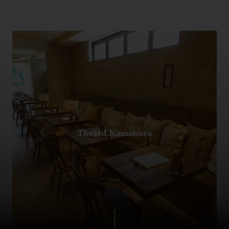
The3rd.Kamakura