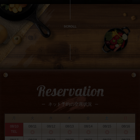
SCROLL
Reservation
ネット予約の空席状況
月
火
水
木
金
土
日
08/10
08/11
08/12
08/13
08/14
08/15
08/16
TEL
◎
◎
◎
◎
◎
◎